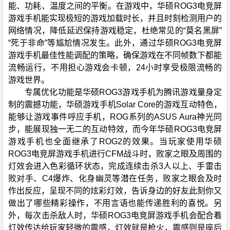
能、功耗、温度之间的平衡。在游戏中，华硕ROG3电竞屏
游戏手机能实现极短的游戏加载时长，并且时刻检测用户的
网络情况，降低延迟保持游戏稳定，杜绝常见的“莫名黑屏”
“死于非命”等尴尬情况发生。此外，通过华硕ROG3电竞屏
游戏手机最佳性能调配的策略，确保游戏在不同帧数下都能
流畅运行，不用担心游戏会卡顿，24小时享受极限流畅的
游戏世界。
专属优化功能是华硕ROG3游戏手机为腾讯游戏量身定
制的震撼功能，华硕游戏手机Solar Core的游戏互动特色，
能够让游戏事件呼应手机，ROG系列的ASUS Aura神光同
步，能展现独一无二的互动特效，而今年华硕ROG3电竞屏
游戏手机也全面继承了ROG2的效果。当玩家使用华硕
ROG3电竞屏游戏手机进行CFM战斗时，败家之眼及周围的
灯效会进入色彩循环状态，完成连续击杀3人以上、手雷击
败对手、C4爆炸、化身幽灵等潜在任务，败家之眼会及时
作出反应，呈现不同的炫彩灯效，告诉身边的好友此刻你又
做出了哪些精彩操作，不用言语也能传递胜利的喜悦。另
外，每次击杀敌人时，华硕ROG3电竞屏游戏手机会配合着
灯效传达给玩家轻微的震感，灯效就是枪火，震感则是座后